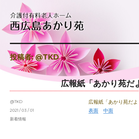
介護付有料老人ホーム西広島あかり苑
介護付有料老人ホーム西広島あ
投稿者:
@TKD
広報紙「あかり苑だよ
投
@TKD
広報紙「あかり苑だより
稿
投
2021 / 03 / 01
表面
中面
者
稿
カ
新着情報
日:
テ
ゴ
リ