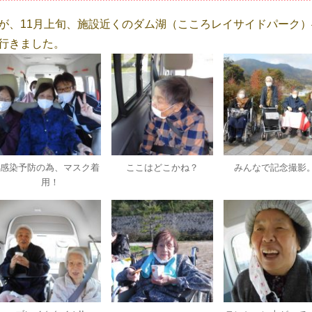
が、11月上旬、施設近くのダム湖（こころレイサイドパーク）
行きました。
感染予防の為、マスク着
ここはどこかね？
みんなで記念撮影
用！