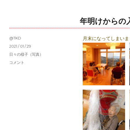
ー
年明けからの
投
@TKD
月末になってしまいま
稿
投
2021 / 01 / 29
者
稿
カ
日々の様子（写真）
日:
テ
年
コメント
ゴ
明
リ
け
ー
か
ら
の
入
居
者
さ
ま
の