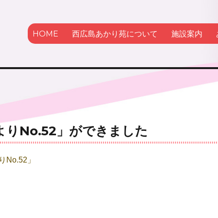
HOME
西広島あかり苑について
施設案内
かり苑
りNo.52」ができました
No.52」