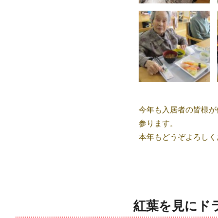
ご
様
子
に
今年も入居者の皆様が
参ります。
本年もどうぞよろしく
紅葉を見にド