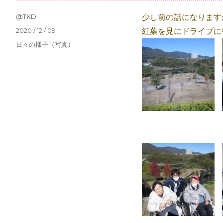
投
@TKD
少し前の話になります
稿
投
2020 / 12 / 09
紅葉を見にドライブに
者
稿
カ
日々の様子（写真）
日:
テ
ゴ
リ
ー