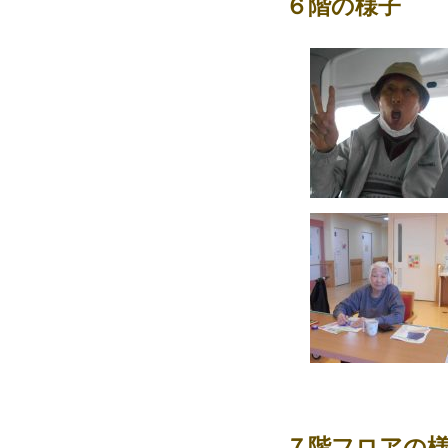
６階の様子
７階フロアの