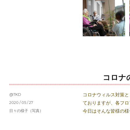
ゴ
リ
ー
コロナ
投
@TKD
コロナウィルス対策と
稿
投
2020 / 05 / 27
ておりますが、各フロ
者
稿
カ
日々の様子（写真）
今日はそんな皆様の様
日:
テ
ゴ
リ