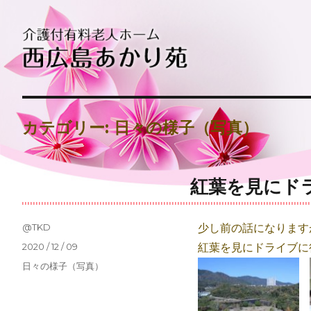
介護付有料老人ホーム西広島あかり苑
介護付有料老人ホーム西広島あ
カテゴリー:
日々の様子（写真）
紅葉を見にド
投
@TKD
少し前の話になります
稿
投
2020 / 12 / 09
紅葉を見にドライブに
者
稿
カ
日々の様子（写真）
日:
テ
ゴ
リ