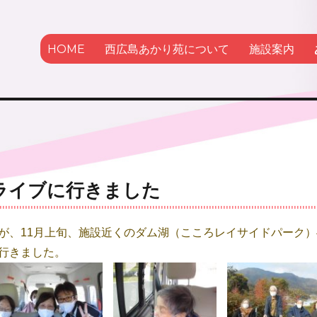
HOME
西広島あかり苑について
施設案内
かり苑
ライブに行きました
が、11月上旬、施設近くのダム湖（こころレイサイドパーク）
行きました。