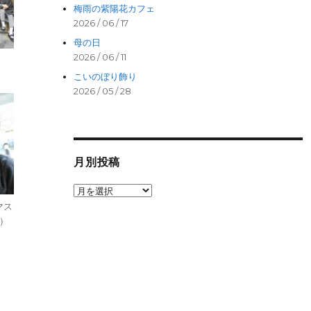
梅雨の紫陽花カフェ
2026 / 06 / 17
母の日
2026 / 06 / 11
。
こいのぼり飾り
2026 / 05 / 28
月別投稿
月
別
マス
投
）
稿