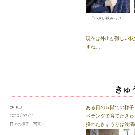
「小さい秋みっけ」
現在は外出が難しい状
すね…。
きゅ
投
@TKD
ある日の５階での様子
稿
投
2020 / 07 / 14
ベランダで育てたきゅ
者
稿
カ
日々の様子（写真）
採れたきゅうりは浅漬
日:
テ