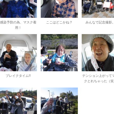
感染予防の為、マスク着
ここはどこかね？
みんなで記念撮影
用！
ブレイクタイム!!
テンション上がって
クとれちゃった（笑