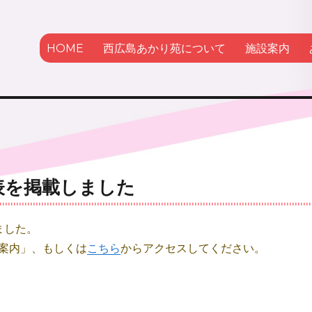
HOME
西広島あかり苑について
施設案内
かり苑
表を掲載しました
ました。
案内」、もしくは
こちら
からアクセスしてください。