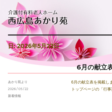
介護付有料老人ホーム西広島あかり苑
介護付有料老人ホーム西広島あ
日:
2026年5月22日
6月の献立
投
あかり苑より
6月の献立表を掲載し
稿
投
2026 / 05 / 22
トップページの「行事
者
稿
カ
新着情報
日:
テ
ゴ
リ